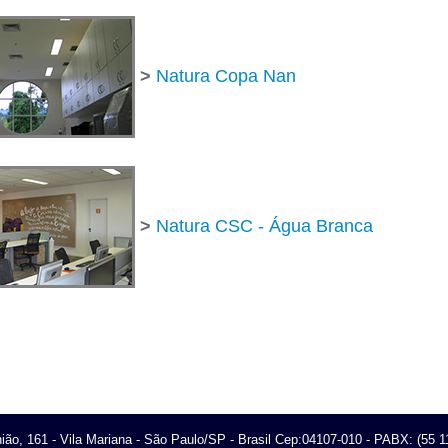
>
Natura Copa Nan
>
Natura CSC - Água Branca
ião, 161 - Vila Mariana - São Paulo/SP - Brasil Cep:04107-010 - PABX: (55 1